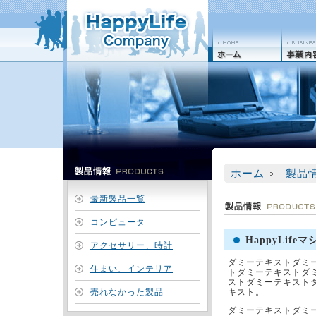
ホーム
製品
最新製品一覧
コンピュータ
HappyLifeマ
アクセサリー、時計
ダミーテキストダミ
住まい、インテリア
トダミーテキストダ
ストダミーテキスト
売れなかった製品
キスト。
ダミーテキストダミ