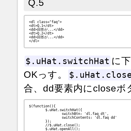
Q.5
<dl class="faq">

<dt>Q.1</dt>

<dd>回答が...</dd>

<dt>Q.2</dt>

<dd>回答が...</dd>

に
$.uHat.switchHat
OKっす。
$.uHat.clos
合、dd要素内にclos
$(function(){

	$.uHat.switchHat({

		switchBtn: 'dl.faq dt',

		switchContents: 'dl.faq dd'

	});

	//$.uHat.close();

	$.uHat.openAll();
