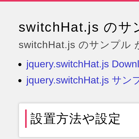
switchHat.js 
switchHat.js のサ
jquery.switchHat.js Down
jquery.switchHat.js サ
設置方法や設定