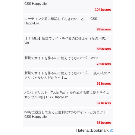
CSS HappyLife
1041users
コーディング前に確認しておきたいこと。 - CSS
HappyLife
995users
【HTML5】新規でサイトを作るのに使えそうなの一式。
Ver 1
830users
新規でサイトを作るのに使えそうなの一式。Ver 3
786users
新規でサイトを作るのに使えそうなの一式。（あの人のパ
クりじゃないんだからっ！...
693users
パンくずリスト（Topic Path）を作成する際に使えそうな
サンプル8種｜CSS HappyLife
671users
bodyに設定しておくと便利な3つのポイントとおまけ｜
CSS HappyLife
661users
Hatena::Bookmark