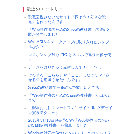
最近のエントリー
恐竜図鑑みたいなサイト「探そう！好きな恐
竜」を作ったんです
「Web制作者のためのSassの教科書」の改訂2
版が発売しました。
WAI-ARIA をマークアップに取り入れたシンプ
ルなタブ
レスポンシブ対応でPCとスマホで違う画像を使
う
ブログをはりきって更新します！(｀･ω･´)ゞ
そろそろ「こちら」や「ここ」にだけリンクさ
せるのを絶滅させたいんです。
Sassの教科書で一番読んで欲しいところ。
「Web制作者のためのSassの教科書」が出来る
まで
【献本お礼】スマートフォンサイトUI/UXデザイ
ン実践テクニック
2013年9月13日発売予定の「Web制作者のため
のSassの教科書」を執筆しました
Windows対応のSassとかのフリーのコンパイラ