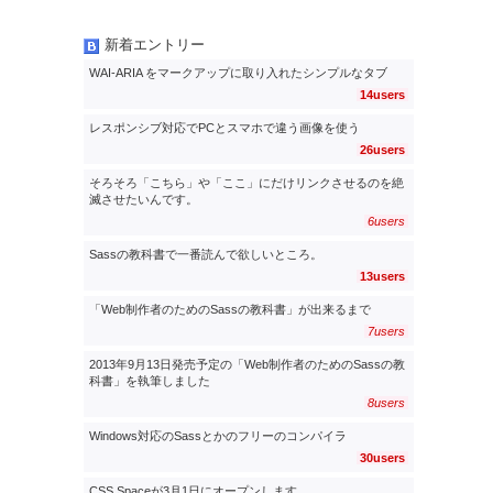
新着エントリー
WAI-ARIA をマークアップに取り入れたシンプルなタブ
14users
レスポンシブ対応でPCとスマホで違う画像を使う
26users
そろそろ「こちら」や「ここ」にだけリンクさせるのを絶
滅させたいんです。
6users
Sassの教科書で一番読んで欲しいところ。
13users
「Web制作者のためのSassの教科書」が出来るまで
7users
2013年9月13日発売予定の「Web制作者のためのSassの教
科書」を執筆しました
8users
Windows対応のSassとかのフリーのコンパイラ
30users
CSS Spaceが3月1日にオープンします