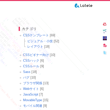
カテゴリ
CSSテンプレート
[69]
ビジュアル・小技
[52]
レイアウト
[18]
CSSビギナー向け
[10]
CSSハック
[6]
CSSルール
[9]
Sass
[18]
バグ
[10]
ブラウザ関係
[13]
Webサイト
[6]
JavaScript
[7]
MovableType
[15]
モバイル関連
[9]