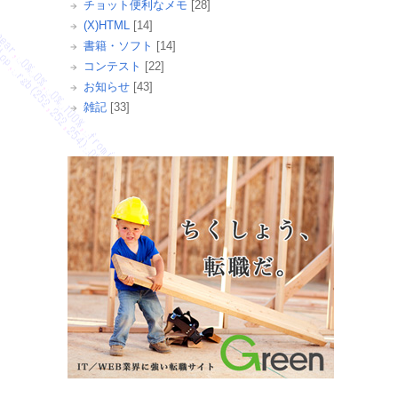
チョット便利なメモ
[28]
(X)HTML
[14]
書籍・ソフト
[14]
コンテスト
[22]
お知らせ
[43]
雑記
[33]