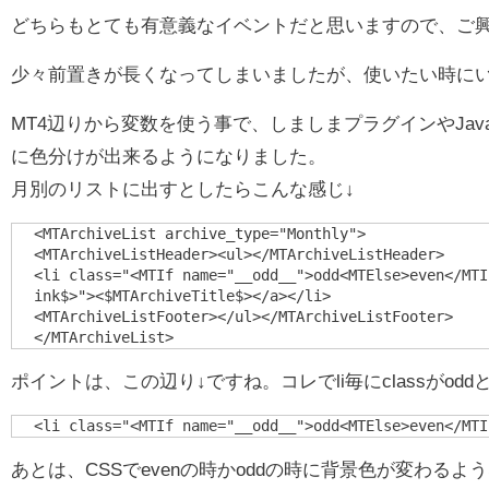
どちらもとても有意義なイベントだと思いますので、ご
少々前置きが長くなってしまいましたが、使いたい時に
MT4辺りから変数を使う事で、しましまプラグインやJavaS
に色分けが出来るようになりました。
月別のリストに出すとしたらこんな感じ↓
<MTArchiveList archive_type="Monthly">

<MTArchiveListHeader><ul></MTArchiveListHeader>

<li class="<MTIf name="__odd__">odd<MTElse>even</MTI
ink$>"><$MTArchiveTitle$></a></li>

<MTArchiveListFooter></ul></MTArchiveListFooter>

ポイントは、この辺り↓ですね。コレでli毎にclassがodd
あとは、CSSでevenの時かoddの時に背景色が変わるよ