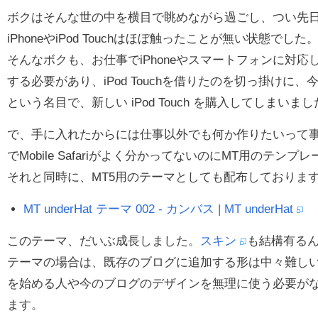
ボクはそんな世の中を横目で眺めながら過ごし、つい先
iPhoneやiPod Touchはほぼ触ったことが無い状態でした
そんなボクも、お仕事でiPhoneやスマートフォンに対
する必要があり、iPod Touchを借りたのを切っ掛けに
という名目で、新しい iPod Touch を購入してしまいま
で、手に入れたからには仕事以外でも何か作りたいって事
でMobile Safariがよく分かってないのにMT用のテン
それと同時に、MT5用のテーマとしても配布しておりま
MT underHat テーマ 002 - カンバス | MT underHat
このテーマ、だいぶ成長しました。
スキン
も結構有る
テーマの場合は、既存のブログに追加する形は中々難し
を始める人や今のブログのデザインを無理に使う必要が
ます。