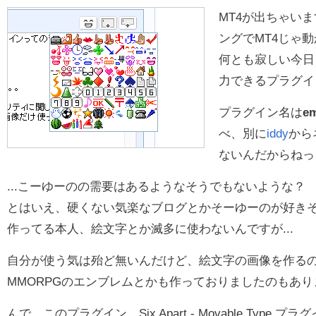
MT4が出ちゃい
ングでMT4じゃ
何とも寂しい今日
力できるプラグイ
プラグイン名は
e
べ、別に
iddy
から
ないんだからねっ
...こーゆーのの需要はあるようなそうでもないような？
とはいえ、硬くない気楽なブログとかそーゆーのが好き
作ってる本人、絵文字とか滅多に使わないんですが...
自分が使う気は殆ど無いんだけど、絵文字の画像を作る
MMORPGのエンブレムとかも作っておりましたのもあり
んで、このプラグイン、Six Apart - Movable Type