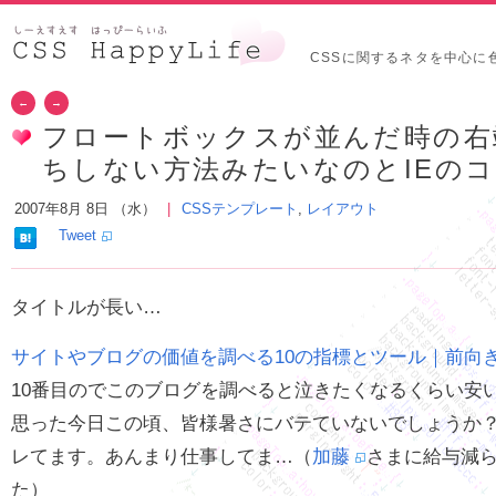
CSSに関するネタを中心に
←
→
フロートボックスが並んだ時の右
ちしない方法みたいなのとIEの
2007年8月 8日 （水）
CSSテンプレート
,
レイアウト
Tweet
タイトルが長い…
サイトやブログの価値を調べる10の指標とツール｜前向
10番目のでこのブログを調べると泣きたくなるくらい安
思った今日この頃、皆様暑さにバテていないでしょうか
レてます。あんまり仕事してま…（
加藤
さまに給与減
た）