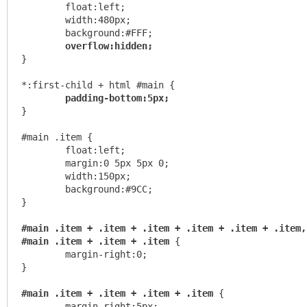
	float:left;

	width:480px;

	background:#FFF;

overflow:hidden;
}

*:first-child + html #main {

padding-bottom:5px;
}

#main .item {

	float:left;

	margin:0 5px 5px 0;

	width:150px;

	background:#9CC;

}

#main .item + .item + .item + .item + .item + .item,

#main .item + .item + .item
 {

	margin-right:0;

}

#main .item + .item + .item + .item
 {

	margin-right:5px;
