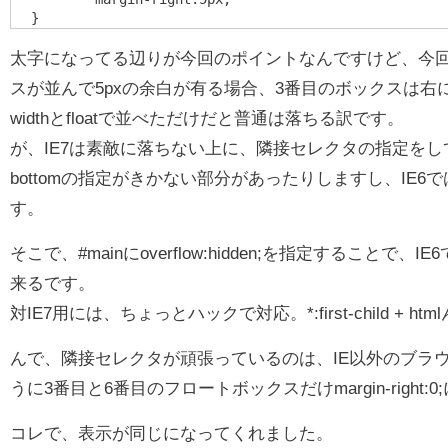
}
太字になってる辺りが今回のポイントなんですけど、今
スが並んで5pxの余白が有る場合、3番目のボックスは右
widthとfloatで並べただけだと普通は落ちる訳です。
が、IE7は素敵に落ちない上に、隣接セレクタの指定をしてい
bottomの指定がきかない部分があったりしますし、IE
す。
そこで、#mainにoverflow:hidden;を指定することで
来るです。
対IE7用には、ちょっとハックで対応。*:first-child + h
んで、隣接セレクタが頑張っているのは、IE以外のブラ
うに3番目と6番目のフロートボックスだけmargin-right:
コレで、表示が同じになってくれました。