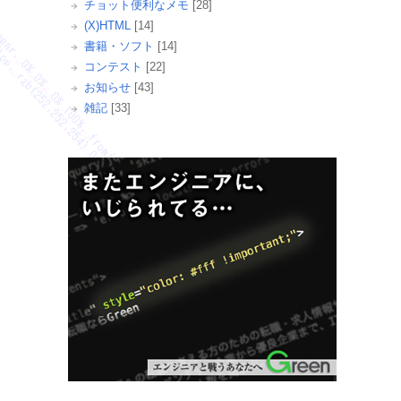
チョット便利なメモ
[28]
(X)HTML
[14]
書籍・ソフト
[14]
コンテスト
[22]
お知らせ
[43]
雑記
[33]