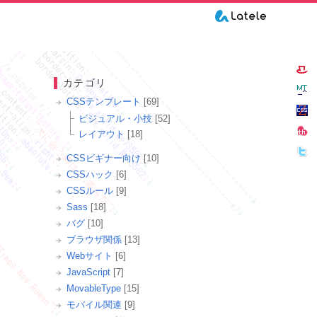
カテゴリ
CSSテンプレート
[69]
ビジュアル・小技
[52]
レイアウト
[18]
CSSビギナー向け
[10]
CSSハック
[6]
CSSルール
[9]
Sass
[18]
バグ
[10]
ブラウザ関係
[13]
Webサイト
[6]
JavaScript
[7]
MovableType
[15]
モバイル関連
[9]