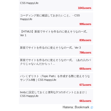
CSS HappyLife
1041users
コーディング前に確認しておきたいこと。 - CSS
HappyLife
995users
【HTML5】新規でサイトを作るのに使えそうなの一式。
Ver 1
830users
新規でサイトを作るのに使えそうなの一式。Ver 3
786users
新規でサイトを作るのに使えそうなの一式。（あの人のパ
クりじゃないんだからっ！...
693users
パンくずリスト（Topic Path）を作成する際に使えそうな
サンプル8種｜CSS HappyLife
671users
bodyに設定しておくと便利な3つのポイントとおまけ｜
CSS HappyLife
661users
Hatena::Bookmark