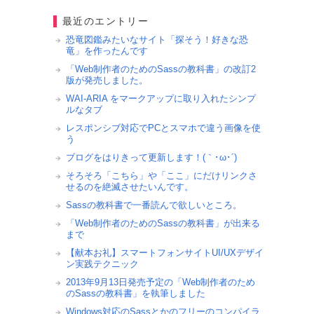
最近のエントリー
恐竜図鑑みたいなサイト「探そう！好きな恐
竜」を作ったんです
「Web制作者のためのSassの教科書」の改訂2
版が発売しました。
WAI-ARIA をマークアップに取り入れたシンプ
ルなタブ
レスポンシブ対応でPCとスマホで違う画像を使
う
ブログをはりきって更新します！(｀･ω･´)ゞ
そろそろ「こちら」や「ここ」にだけリンクさ
せるのを絶滅させたいんです。
Sassの教科書で一番読んで欲しいところ。
「Web制作者のためのSassの教科書」が出来る
まで
【献本お礼】スマートフォンサイトUI/UXデザイ
ン実践テクニック
2013年9月13日発売予定の「Web制作者のため
のSassの教科書」を執筆しました
Windows対応のSassとかのフリーのコンパイラ