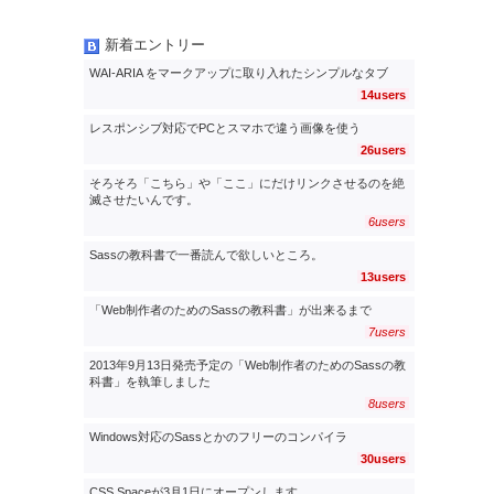
新着エントリー
WAI-ARIA をマークアップに取り入れたシンプルなタブ
14users
レスポンシブ対応でPCとスマホで違う画像を使う
26users
そろそろ「こちら」や「ここ」にだけリンクさせるのを絶
滅させたいんです。
6users
Sassの教科書で一番読んで欲しいところ。
13users
「Web制作者のためのSassの教科書」が出来るまで
7users
2013年9月13日発売予定の「Web制作者のためのSassの教
科書」を執筆しました
8users
Windows対応のSassとかのフリーのコンパイラ
30users
CSS Spaceが3月1日にオープンします