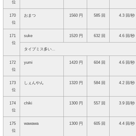
位
170
おまつ
1560 円
585 回
4.3 回/秒
位
171
suke
1520 円
632 回
4.6 回/秒
位
タイプミス多い...
172
yumi
1420 円
604 回
4.6 回/秒
位
173
しぇんやん
1320 円
584 回
4.2 回/秒
位
174
chiki
1300 円
557 回
3.9 回/秒
位
175
wawawa
1300 円
605 回
4.4 回/秒
位