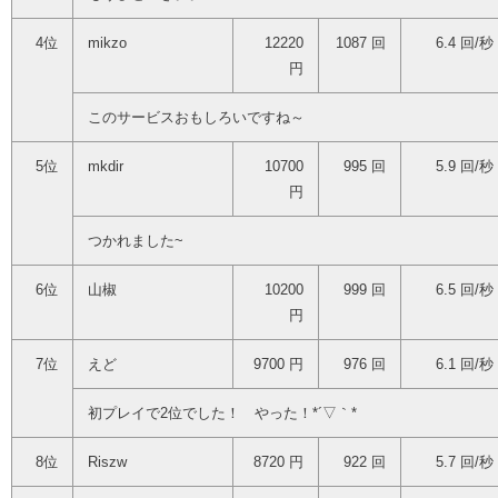
4位
mikzo
12220
1087 回
6.4 回/秒
円
このサービスおもしろいですね～
5位
mkdir
10700
995 回
5.9 回/秒
円
つかれました~
6位
山椒
10200
999 回
6.5 回/秒
円
7位
えど
9700 円
976 回
6.1 回/秒
初プレイで2位でした！ やった！*´▽｀*
8位
Riszw
8720 円
922 回
5.7 回/秒