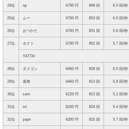
24位
np
6700 円
849 回
6.0 回/秒
25位
ムー
6700 円
853 回
6.0 回/秒
26位
おつかた
6700 円
831 回
5.6 回/秒
27位
ホクト
6700 円
852 回
5.7 回/秒
YATTA!
28位
ダメゴン
6460 円
828 回
6.0 回/秒
29位
道路
6460 円
813 回
5.9 回/秒
30位
cam
6220 円
813 回
5.2 回/秒
31位
mi
6200 円
824 回
5.4 回/秒
32位
papn
6200 円
815 回
5.7 回/秒