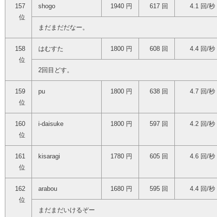
157
shogo
1940 円
617 回
4.1 回/秒
位
まだまだだなー。
158
はむすた
1800 円
608 回
4.4 回/秒
位
2回目どす。
159
pu
1800 円
638 回
4.7 回/秒
位
160
i-daisuke
1800 円
597 回
4.2 回/秒
位
161
kisaragi
1780 円
605 回
4.6 回/秒
位
162
arabou
1680 円
595 回
4.4 回/秒
位
まだまだいけるぞー