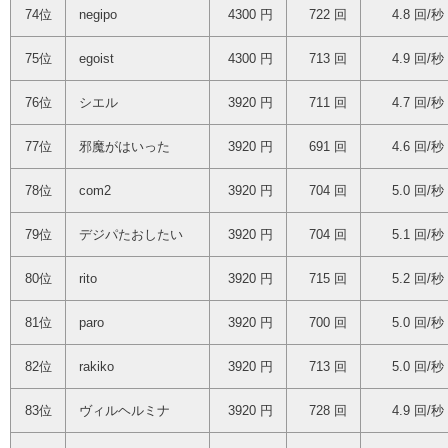
74位
negipo
4300 円
722 回
4.8 回/秒
75位
egoist
4300 円
713 回
4.9 回/秒
76位
シエル
3920 円
711 回
4.7 回/秒
77位
邪魔がはいった
3920 円
691 回
4.6 回/秒
78位
com2
3920 円
704 回
5.0 回/秒
79位
デジパたおしたい
3920 円
704 回
5.1 回/秒
80位
rito
3920 円
715 回
5.2 回/秒
81位
paro
3920 円
700 回
5.0 回/秒
82位
rakiko
3920 円
713 回
5.0 回/秒
83位
ヴィルヘルミナ
3920 円
728 回
4.9 回/秒