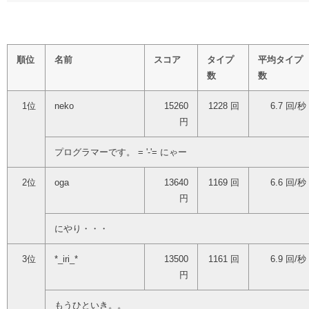
順位
名前
スコア
タイプ
平均タイプ
数
数
1位
neko
15260
1228 回
6.7 回/秒
円
プログラマーです。 = '-'= にゃー
2位
oga
13640
1169 回
6.6 回/秒
円
にやり・・・
3位
*_iri_*
13500
1161 回
6.9 回/秒
円
もうひといき。。