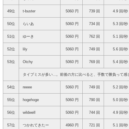
49位
t-buster
5060 円
739 回
4.9 回/秒
50位
らいあ
5060 円
734 回
5.3 回/秒
51位
ゆーき
5060 円
762 回
5.1 回/秒
52位
lily
5060 円
749 回
5.6 回/秒
53位
Otchy
5060 円
769 回
5.4 回/秒
タイプミスが多い...。前後の方に比べると、手数で勝負って感
54位
reeee
5060 円
749 回
5.2 回/秒
55位
hogehoge
5060 円
790 回
5.0 回/秒
56位
wildwell
5060 円
744 回
4.9 回/秒
57位
つかれてきたー
4960 円
721 回
5.1 回/秒