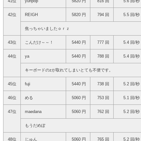
41位
yuripop
5820 円
816 回
5.6 回/秒
42位
REIGH
5820 円
794 回
5.5 回/秒
焦っちゃいましたｏｒｚ
43位
こんだけ～～！
5440 円
777 回
5.4 回/秒
44位
ya
5440 円
788 回
5.4 回/秒
キーボードのzが取れてしまいとても不便です。
45位
fuji
5440 円
738 回
5.2 回/秒
46位
める
5060 円
753 回
5.1 回/秒
47位
maedana
5060 円
762 回
5.2 回/秒
もうだめぽ
48位
じゅん
5060 円
765 回
5.2 回/秒