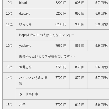
9位
hikari
8200 円
905 回
5.7 回/秒
10位
daisaku
8200 円
898 回
5.6 回/秒
11位
ひらっち
8200 円
908 回
5.9 回/秒
HappyLifeの中の人はこんなモンっすー
12位
yuuboku
7980 円
858 回
5.9 回/秒
随分やったけどミスが減らないです＞＜
13位
堀井恵介
7720 円
866 回
5.6 回/秒
14位
パインという名の果
7700 円
879 回
5.7 回/秒
実
さ、仕事仕事
15位
柑子
7700 円
912 回
5.9 回/秒