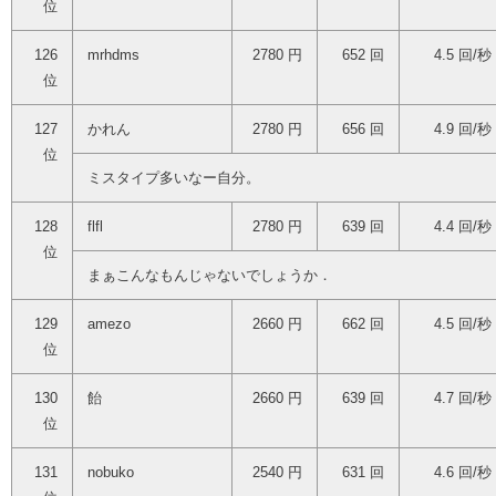
位
126
mrhdms
2780 円
652 回
4.5 回/秒
位
127
かれん
2780 円
656 回
4.9 回/秒
位
ミスタイプ多いなー自分。
128
flfl
2780 円
639 回
4.4 回/秒
位
まぁこんなもんじゃないでしょうか．
129
amezo
2660 円
662 回
4.5 回/秒
位
130
飴
2660 円
639 回
4.7 回/秒
位
131
nobuko
2540 円
631 回
4.6 回/秒