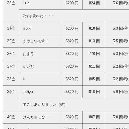
33位
kzk
6200 円
824 回
5.6 回/秒
2分は疲れた・・・
34位
hibiki
6200 円
818 回
5.3 回/秒
35位
くやしいです！
5820 円
813 回
5.5 回/秒
36位
おまろ
5820 円
776 回
5.3 回/秒
37位
かいむ
5820 円
811 回
5.2 回/秒
38位
U
5820 円
805 回
5.2 回/秒
39位
kariyu
5820 円
810 回
5.9 回/秒
すこしあがりました（嬉）
40位
けんちゃっぴー
5820 円
807 回
5.8 回/秒