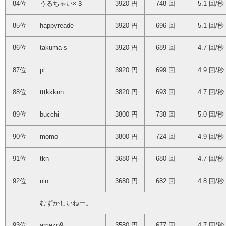
84位
うるちゃい×３
3920 円
748 回
5.1 回/秒
85位
happyreade
3920 円
696 回
5.1 回/秒
86位
takuma-s
3920 円
689 回
4.7 回/秒
87位
pi
3920 円
699 回
4.9 回/秒
88位
tttkkknn
3820 円
693 回
4.7 回/秒
89位
bucchi
3800 円
738 回
5.0 回/秒
90位
momo
3800 円
724 回
4.9 回/秒
91位
tkn
3680 円
680 回
4.7 回/秒
92位
nin
3680 円
682 回
4.8 回/秒
むずかしいねー。
93位
amezo9
3580 円
677 回
4.7 回/秒