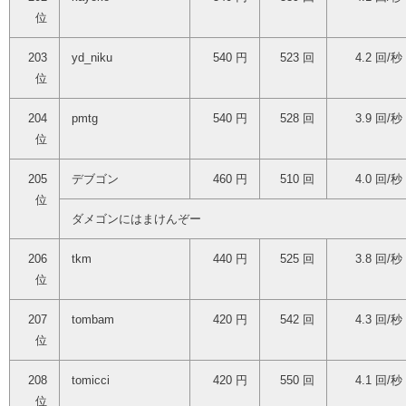
位
203
yd_niku
540 円
523 回
4.2 回/秒
位
204
pmtg
540 円
528 回
3.9 回/秒
位
205
デブゴン
460 円
510 回
4.0 回/秒
位
ダメゴンにはまけんぞー
206
tkm
440 円
525 回
3.8 回/秒
位
207
tombam
420 円
542 回
4.3 回/秒
位
208
tomicci
420 円
550 回
4.1 回/秒
位