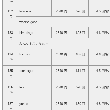
位
132
lobicube
2540 円
626 回
4.6 回/秒
位
wao!so good!
133
himeringo
2540 円
628 回
4.6 回/秒
位
みんなすごいなぁ～
134
kazuya
2540 円
635 回
4.6 回/秒
位
135
toorisugar
2540 円
611 回
4.5 回/秒
位
136
leo
2540 円
620 回
4.5 回/秒
位
137
yurius
2540 円
659 回
4.8 回/秒
位