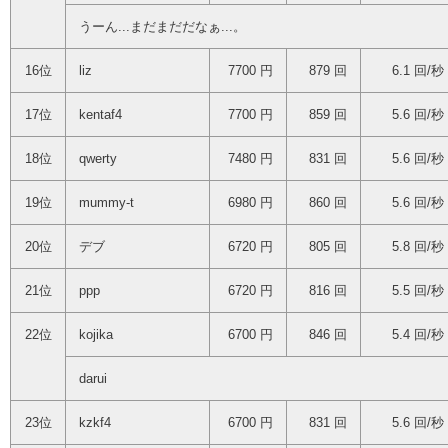
うーん...まだまだだなぁ...。
16位
liz
7700 円
879 回
6.1 回/秒
17位
kentaf4
7700 円
859 回
5.6 回/秒
18位
qwerty
7480 円
831 回
5.6 回/秒
19位
mummy-t
6980 円
860 回
5.6 回/秒
20位
デブ
6720 円
805 回
5.8 回/秒
21位
ppp
6720 円
816 回
5.5 回/秒
22位
kojika
6700 円
846 回
5.4 回/秒
darui
23位
kzkf4
6700 円
831 回
5.6 回/秒