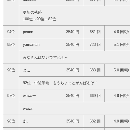
更新の軌跡
100位→90位→82位
94位
peace
3540 円
681 回
4.8 回/秒
95位
yamaman
3540 円
723 回
5.1 回/秒
みなさんはやいですねぇ～
96位
とこ
3540 円
683 回
5.0 回/秒
92位...中途半端...もうちょっとがんばるぞ！
97位
wawaー
3540 円
669 回
4.8 回/秒
wawa
98位
あ。
3540 円
682 回
4.9 回/秒