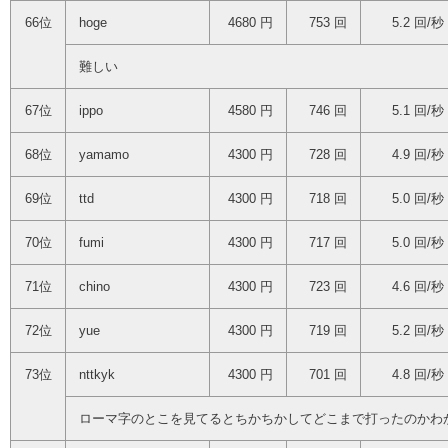
66位
hoge
4680 円
753 回
5.2 回/秒
難しい
67位
ippo
4580 円
746 回
5.1 回/秒
68位
yamamo
4300 円
728 回
4.9 回/秒
69位
ttd
4300 円
718 回
5.0 回/秒
70位
fumi
4300 円
717 回
5.0 回/秒
71位
chino
4300 円
723 回
4.6 回/秒
72位
yue
4300 円
719 回
5.2 回/秒
73位
nttkyk
4300 円
701 回
4.8 回/秒
ローマ字のとこを見てるとちかちかしてどこまで打ったのかわ