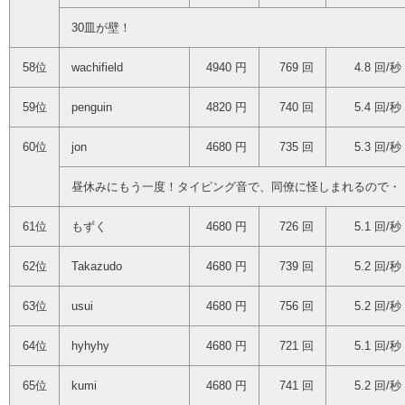
30皿が壁！
58位
wachifield
4940 円
769 回
4.8 回/秒
59位
penguin
4820 円
740 回
5.4 回/秒
60位
jon
4680 円
735 回
5.3 回/秒
昼休みにもう一度！タイピング音で、同僚に怪しまれるので・
61位
もずく
4680 円
726 回
5.1 回/秒
62位
Takazudo
4680 円
739 回
5.2 回/秒
63位
usui
4680 円
756 回
5.2 回/秒
64位
hyhyhy
4680 円
721 回
5.1 回/秒
65位
kumi
4680 円
741 回
5.2 回/秒