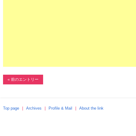
« 前のエントリー
Top page
Archives
Profile & Mail
About the link