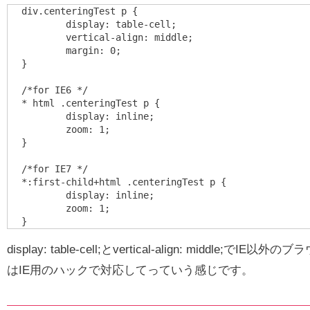
div.centeringTest p {

	display: table-cell;

	vertical-align: middle;

	margin: 0;

}

/*for IE6 */

* html .centeringTest p {

	display: inline;

	zoom: 1;

}

/*for IE7 */

*:first-child+html .centeringTest p {

	display: inline;

	zoom: 1;

display: table-cell;とvertical-align: middle;
はIE用のハックで対応してっていう感じです。