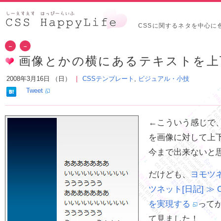
CSSに関するネタを中心に
←
→
画像とかの横にあるテキストを上
2008年3月16日 （日）
CSSテンプレート
,
ビジュアル・小技
Tweet
←こういう感じで
を画像に対して上
今まで出来ないと
だけども、
ヨモツ
ツネット[日記] ≫
を実現する
って
て見ました！