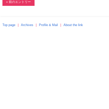
« 前のエントリー
Top page
Archives
Profile & Mail
About the link