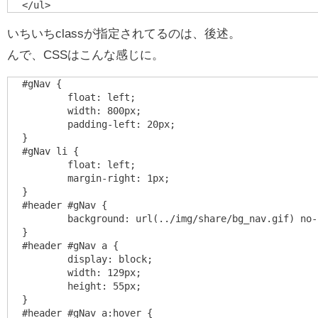
いちいちclassが指定されてるのは、後述。
んで、CSSはこんな感じに。
#gNav {

	float: left;

	width: 800px;

	padding-left: 20px;

}

#gNav li {

	float: left;

	margin-right: 1px;

}

#header #gNav {

	background: url(../img/share/bg_nav.gif) no-repeat left bottom;

}

#header #gNav a {

	display: block;

	width: 129px;

	height: 55px;

}

#header #gNav a:hover {
