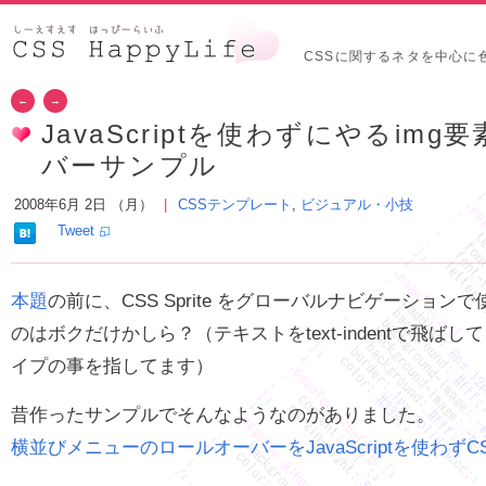
CSSに関するネタを中心に
←
→
JavaScriptを使わずにやるim
バーサンプル
2008年6月 2日 （月）
CSSテンプレート
,
ビジュアル・小技
Tweet
本題
の前に、CSS Sprite をグローバルナビゲーショ
のはボクだけかしら？（テキストをtext-indentで飛ば
イプの事を指してます）
昔作ったサンプルでそんなようなのがありました。
横並びメニューのロールオーバーをJavaScriptを使わずC