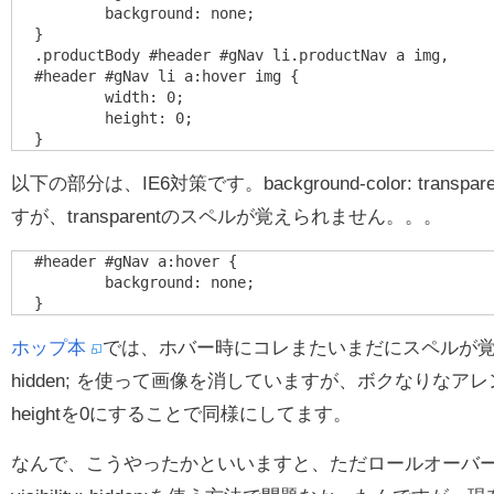
	background: none;

}

.productBody #header #gNav li.productNav a img,

#header #gNav li a:hover img {

	width: 0;

	height: 0;

以下の部分は、IE6対策です。background-color: trans
すが、transparentのスペルが覚えられません。。。
#header #gNav a:hover {

	background: none;

ホップ本
では、ホバー時にコレまたいまだにスペルが覚えられな
hidden; を使って画像を消していますが、ボクなりなアレン
heightを0にすることで同様にしてます。
なんで、こうやったかといいますと、ただロールオーバ