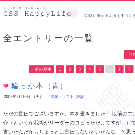
CSSに関するネタを中心に
全エントリーの一覧
リ
« 前の30件
1
2
3
4
5
6
7
8
輪っか本（青）
2007年7月10日 （火）
書籍・ソフト
,
雑記
ただの宣伝でございますが、本を書きました。 以前のエ
介（というか我等がリーダーのコピっただけですが…）
書いたんだからちょっとは宣伝しないといかんな、と思っ